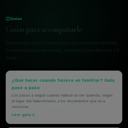
Guías
Guías para acompañarle
Información clara y honesta para los momentos difíciles.
Si necesita ayuda inmediata, estamos disponibles las 24
horas.
¿Qué hacer cuando fallece un familiar? Guía
paso a paso
Los pasos a seguir cuando fallece un ser querido, según
el lugar del fallecimiento, y los documentos que va a
necesitar.
Leer guía