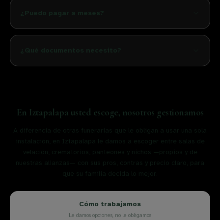
¿Puedo pagar a meses?
¿Qué documentos necesito?
En
Iztapalapa
usted escoge, nosotros gestionamos
A diferencia de otras funerarias que le obligan a usar una sola
instalación, en
Iztapalapa
le damos a escoger entre salas de
velación, crematorios, panteones y nichos —propios y de
nuestras alianzas— con sus pros, contras y precio claro, para
que su familia decida lo mejor.
Cómo trabajamos
Le damos opciones, no le obligamos