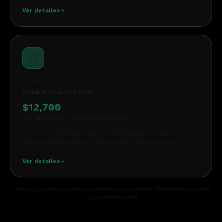
Ver detalles
SALA VELATORIA 24H
Sepultura con Velatorio
$12,700
IVA INCLUIDO · TRASLADO INCLUIDO
Renta de Sala Velatoria Base por 24 horas para la velación,
seguida de sepultura con ataúd modelo Clásico incluido.
Ver detalles
La fosa o gaveta en panteón se contrata por separado. Te asesoramos sobre
opciones en la zona.