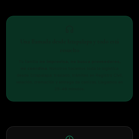
Una llamada desde
Iztapalapa
y todo está
resuelto
Tu familia
no improvisa, no busca proveedores,
no coordina
. Nosotros hacemos toda la logística
desde
Iztapalapa
: traslado, trámites en Registro Civil,
velación, cremación y entrega de cenizas. Llegamos en
25-40
minutos.