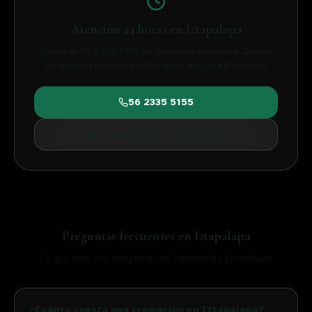
Atención 24 horas en
Iztapalapa
Llama al 56 2335 5155 en cualquier momento. Desde
Iztapalapa
nuestro equipo llega en
25-40
minutos.
56 2335 5155
Ver detalles de cremación
Preguntas frecuentes en
Iztapalapa
Lo que más nos preguntan las familias de
Iztapalapa
¿Cuánto cuesta una cremación en Iztapalapa?