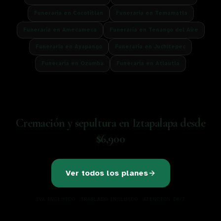
Funeraria en
Cocotitlán
Funeraria en
Temamatla
Funeraria en
Amecameca
Funeraria en
Tenango del Aire
Funeraria en
Ayapango
Funeraria en
Juchitepec
Funeraria en
Ozumba
Funeraria en
Atlautla
Cremación y sepultura en
Iztapalapa
desde
$6,900
Ver todos los planes
IVA INCLUIDO · TRASLADO INCLUIDO · ATENCIÓN 24/7