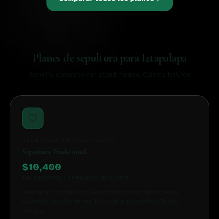
Planes de sepultura para
Iztapalapa
Servicio completo con ataúd modelo Clásico incluido
VELACIÓN EN DOMICILIO
Sepultura Tradicional
$10,400
IVA INCLUIDO · TRASLADO INCLUIDO
Velación en domicilio con equipo litúrgico completo para el
novenario, seguida de sepultura con ataúd modelo Clásico
incluido.