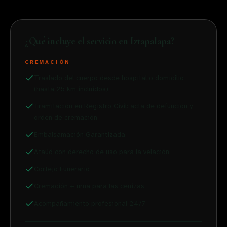
¿Qué incluye el servicio en
Iztapalapa
?
CREMACIÓN
Traslado del cuerpo desde hospital o domicilio
(hasta 25 km incluidos)
Tramitación en Registro Civil: acta de defunción y
orden de cremación
Embalsamación Garantizada
Ataúd con derecho de uso para la velación
Cortejo Funerario
Cremación + urna para las cenizas
Acompañamiento profesional 24/7