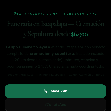
IZTAPALAPA
,
CDMX
· SERVICIO 24/7
Funeraria en
Iztapalapa
— Cremación
y Sepultura desde
$6,900
Grupo Funerario Ayala
atiende
Iztapalapa
con servicio
completo de
cremación y sepultura
: traslado incluido
(
20
km desde nuestra sede), trámites, velación y
acompañamiento 24/7. Una sola llamada coordina todo.
Sede en Ixtapaluca · Traslado a
Iztapalapa
incluido · Atención 24 horas
Llamar 24h
WhatsApp