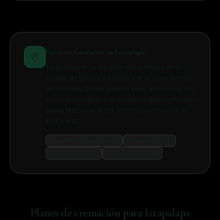
Servicios funerarios en
Iztapalapa
Iztapalapa es la alcaldía más poblada de la
Ciudad de México y colinda con la Zona Oriente
del Edomex. Desde nuestra sede atendemos las
colonias cercanas a la autopista México-Puebla:
Santa Martha Acatitla, Ermita, Constitución de
1917 y más.
También:
Nezahualcóyotl
También:
La Paz
También:
Tláhuac
También:
Coyoacán
Planes de cremación para
Iztapalapa