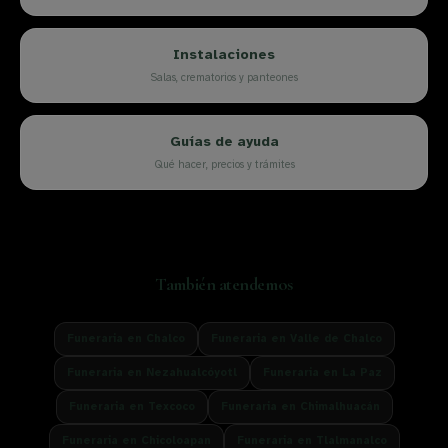
Instalaciones
Salas, crematorios y panteones
Guías de ayuda
Qué hacer, precios y trámites
También atendemos
Funeraria en
Chalco
Funeraria en
Valle de Chalco
Funeraria en
Nezahualcóyotl
Funeraria en
La Paz
Funeraria en
Texcoco
Funeraria en
Chimalhuacán
Funeraria en
Chicoloapan
Funeraria en
Tlalmanalco