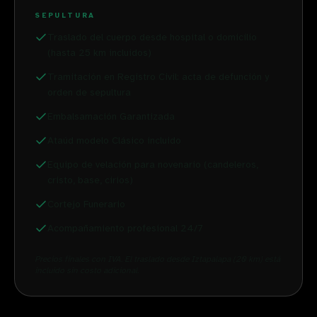
SEPULTURA
Traslado del cuerpo desde hospital o domicilio
(hasta 25 km incluidos)
Tramitación en Registro Civil: acta de defunción y
orden de sepultura
Embalsamación Garantizada
Ataúd modelo Clásico incluido
Equipo de velación para novenario (candeleros,
cristo, base, cirios)
Cortejo Funerario
Acompañamiento profesional 24/7
Precios finales con IVA. El traslado desde
Iztapalapa
(
20
km)
está
incluido sin costo adicional
.