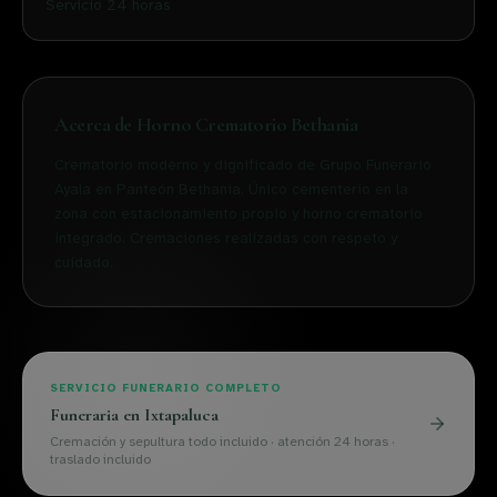
Servicio 24 horas
Acerca de
Horno Crematorio Bethania
Crematorio moderno y dignificado de Grupo Funerario
Ayala en Panteón Bethania. Único cementerio en la
zona con estacionamiento propio y horno crematorio
integrado. Cremaciones realizadas con respeto y
cuidado.
SERVICIO FUNERARIO COMPLETO
Funeraria en
Ixtapaluca
Cremación y sepultura todo incluido · atención 24 horas ·
traslado incluido