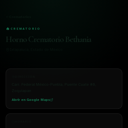
Crematorios
🔥
CREMATORIO
Horno Crematorio Bethania
Ixtapaluca
, Estado de México
DIRECCIÓN
Carr. Federal México-Puebla, Puente Cuate #8,
Zoquiapan
Abrir en Google Maps
HORARIO