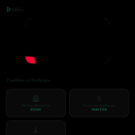
Video
También en
Bethania
🪦
⚱️
Nichos Bethania
Panteón Bethania
NICHO
PANTEÓN
🕯️