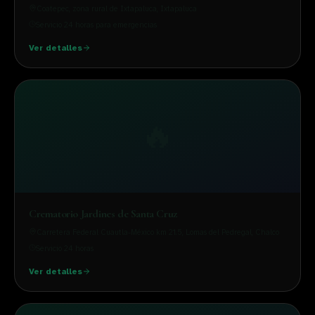
Coatepec, zona rural de Ixtapaluca
, Ixtapaluca
Servicio 24 horas para emergencias
Ver detalles
🔥
Crematorio Jardines de Santa Cruz
Carretera Federal Cuautla-México km 21.5, Lomas del Pedregal
, Chalco
Servicio 24 horas
Ver detalles