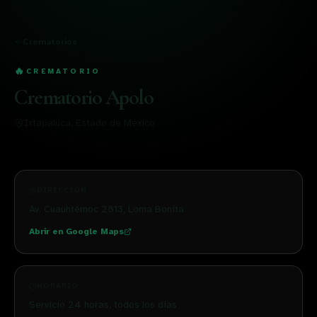
Crematorios
🔥
CREMATORIO
Crematorio Apolo
Ixtapaluca
, Estado de México
DIRECCIÓN
Av. Cuauhtémoc 2813, Loma Bonita
Abrir en Google Maps
HORARIO
Servicio 24 horas, todos los días