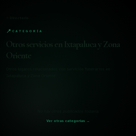
Directorio
📍
CATEGORÍA
Otros servicios
en Ixtapaluca y Zona
Oriente
Otros lugares relacionados con servicios funerarios en
Ixtapaluca y Zona Oriente.
No hay
otros
publicados todavía.
Ver otras categorías →