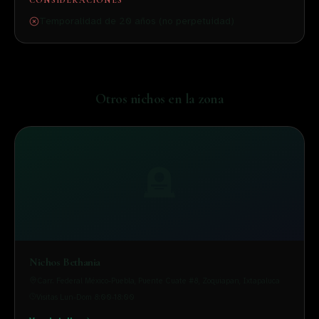
CONSIDERACIONES
Temporalidad de 20 años (no perpetuidad)
Otros
nichos
en la zona
🪦
Nichos Bethania
Carr. Federal México-Puebla, Puente Cuate #8, Zoquiapan
, Ixtapaluca
Visitas Lun-Dom 8:00-18:00