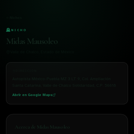
Nichos
🪦
NICHO
Midas Mausoleo
Valle de Chalco
, Estado de México
DIRECCIÓN
Autopista México-Puebla MZ 3 LT 9, Col. Ampliación
Santa Catarina, Valle de Chalco Solidaridad, C.P. 56618
Abrir en Google Maps
Acerca de
Midas Mausoleo