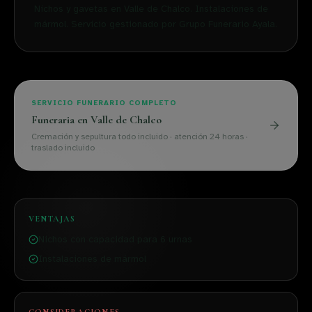
Nichos y gavetas en Valle de Chalco. Instalaciones de
mármol. Servicio gestionado por Grupo Funerario Ayala.
SERVICIO FUNERARIO COMPLETO
Funeraria en
Valle de Chalco
Cremación y sepultura todo incluido · atención 24 horas ·
traslado incluido
VENTAJAS
Nichos con capacidad para 6 urnas
Instalaciones de mármol