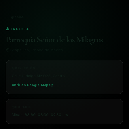
Iglesias
⛪
IGLESIA
Parroquia Señor de los Milagros
Ixtapaluca
, Estado de México
DIRECCIÓN
Calle Hidalgo Mz 025, Centro
Abrir en Google Maps
HORARIO
Misas: 08:00, 08:30, 09:30 hrs