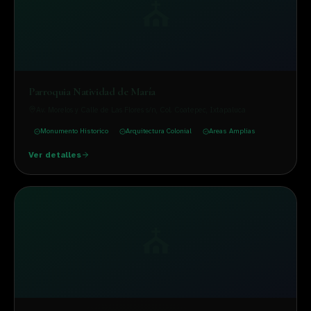
⛪
Parroquia Natividad de María
Av. Morelos y Calle de Las Flores s/n, Col. Coatepec
, Ixtapaluca
Monumento Historico
Arquitectura Colonial
Areas Amplias
Ver detalles
⛪