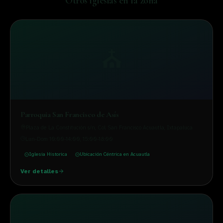
Otros
iglesias
en la zona
⛪
Parroquia San Francisco de Asís
Plaza de La Constitución s/n, Col. San Francisco Acuautla
, Ixtapaluca
Lun-Dom 10:00-14:00, 15:00-18:00
Iglesia Historica
Ubicación Céntrica en Acuautla
Ver detalles