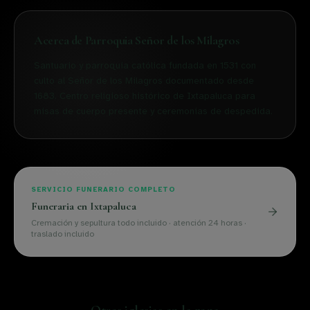
Acerca de
Parroquia Señor de los Milagros
Santuario y parroquia católica fundada en 1531 con
culto al Señor de los Milagros documentado desde
1683. Centro religioso histórico de Ixtapaluca para
misas de cuerpo presente y ceremonias de despedida.
SERVICIO FUNERARIO COMPLETO
Funeraria en
Ixtapaluca
Cremación y sepultura todo incluido · atención 24 horas ·
traslado incluido