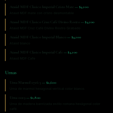
Ataúd MDF Clasico Imperial Cristo Mate
—
$4,100
Ataud MDF mate con cristo desmontable
Ataud MDF Clasico Cruz Café Divino Rostro
—
$4,100
Ataud MDF Cruz Café Divino Rostro Grabado
Ataúd MDF Clasico Imperial Blanco
—
$4,100
Ataúd blanco
Ataud MDF Clasico Imperial Cafe
—
$4,100
Ataud MDF Cafe
Urnas
Urna Marmol 0716-3
—
$2,600
Urna de marmol hexagonal vertical color blanco.
Urna 0019
—
$1,800
Urna de madera barnizada estilo romana hexágonal color
café.