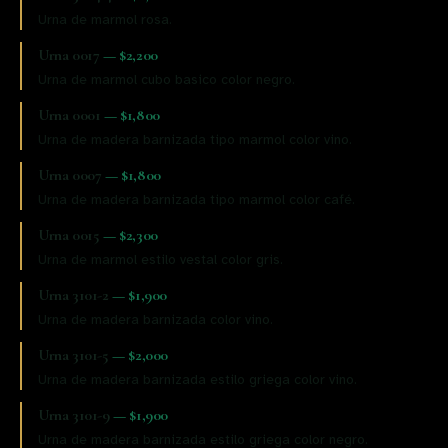
Urna de marmol rosa.
Urna 0017
—
$2,200
Urna de marmol cubo basico color negro.
Urna 0001
—
$1,800
Urna de madera barnizada tipo marmol color vino.
Urna 0007
—
$1,800
Urna de madera barnizada tipo marmol color café.
Urna 0015
—
$2,300
Urna de marmol estilo vestal color gris.
Urna 3101-2
—
$1,900
Urna de madera barnizada color vino.
Urna 3101-5
—
$2,000
Urna de madera barnizada estilo griega color vino.
Urna 3101-9
—
$1,900
Urna de madera barnizada estilo griega color negro.