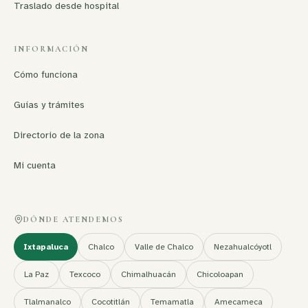
Traslado desde hospital
INFORMACIÓN
Cómo funciona
Guías y trámites
Directorio de la zona
Mi cuenta
DÓNDE ATENDEMOS
Ixtapaluca
Chalco
Valle de Chalco
Nezahualcóyotl
La Paz
Texcoco
Chimalhuacán
Chicoloapan
Tlalmanalco
Cocotitlán
Temamatla
Amecameca