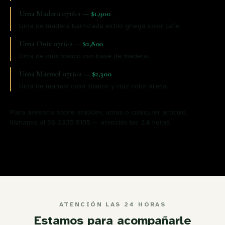
Urna Madera 0716-1
—
$1,900
Urna de madera barnizada estilo griega color cafe.
Urna Onix 0716-2
—
$2,800
Urna de onix blanco con base de madera.
Urna Marmol 0716-2
—
$2,300
Urna de marmol color blanco y cruz color arena.
Para asesoría sobre ataúdes, urnas o cualquier artículo,
llámanos al 56 2335 5155 — atención las 24 horas.
ATENCIÓN LAS 24 HORAS
Estamos para acompañarle