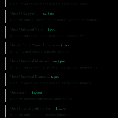
Urna universal de madera barnizada color cafe.
Urna Onix 0716-1
—
$2,800
Urna de onix cilindrica color blanco y base de madera.
Urna Universal Vino
—
$400
Urna universal de madera barnizada color vino.
Urna Infantil Marmol 0716-1
—
$1,200
Urna marmol blanco tamaño infantil.
Urna Universal Mandarina
—
$400
Urna universal de madera barnizada color mandarina.
Urna Universal Blanco
—
$400
Urna universal de madera barnizada color blanco.
Urna 0016
—
$2,500
Urna de marmol cilíndrica color negro.
Urna Infantil Onix 0716-1
—
$1,400
Urna de onix blanco tamaño infantil.