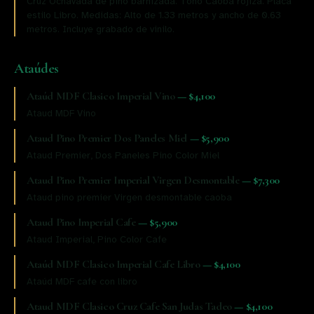
Cruz Ochavada de pino barnizada. Tono Caoba rojiza. Placa
estilo Libro. Medidas: Alto de 1.33 metros y ancho de 0.63
metros. Incluye grabado de vinilo.
Ataúdes
Ataúd MDF Clasico Imperial Vino
—
$4,100
Ataud MDF Vino
Ataud Pino Premier Dos Paneles Miel
—
$5,900
Ataud Premier, Dos Paneles Pino Color Miel
Ataud Pino Premier Imperial Virgen Desmontable
—
$7,300
Ataud pino premier Virgen desmontable caoba
Ataud Pino Imperial Cafe
—
$5,900
Ataud Imperial, Pino Color Cafe
Ataúd MDF Clasico Imperial Cafe Libro
—
$4,100
Ataúd MDF cafe con libro
Ataud MDF Clasico Cruz Cafe San Judas Tadeo
—
$4,100