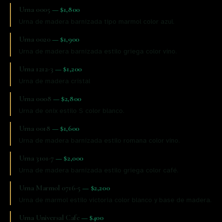
Urna 0005
—
$1,800
Urna de madera barnizada tipo marmol color azul.
Urna 0020
—
$1,900
Urna de madera barnizada estilo griega color vino.
Urna 1212-3
—
$1,200
Urna de madera cristal
Urna 0008
—
$2,800
Urna de onix estilo S color blanco.
Urna 0018
—
$1,600
Urna de madera barnizada estilo romana color vino.
Urna 3101-7
—
$2,000
Urna de madera barnizada estilo griega color café.
Urna Marmol 0716-5
—
$2,200
Urna de marmol estilo victoria color blanco y base de madera.
Urna Universal Cafe
—
$400