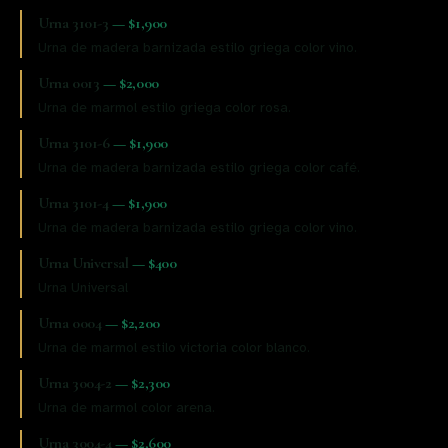
Urna 3101-3
—
$1,900
Urna de madera barnizada estilo griega color vino.
Urna 0013
—
$2,000
Urna de marmol estilo griega color rosa.
Urna 3101-6
—
$1,900
Urna de madera barnizada estilo griega color café.
Urna 3101-4
—
$1,900
Urna de madera barnizada estilo griega color vino.
Urna Universal
—
$400
Urna Universal
Urna 0004
—
$2,200
Urna de marmol estilo victoria color blanco.
Urna 3004-2
—
$2,300
Urna de marmol color arena.
Urna 3004-4
—
$2,600