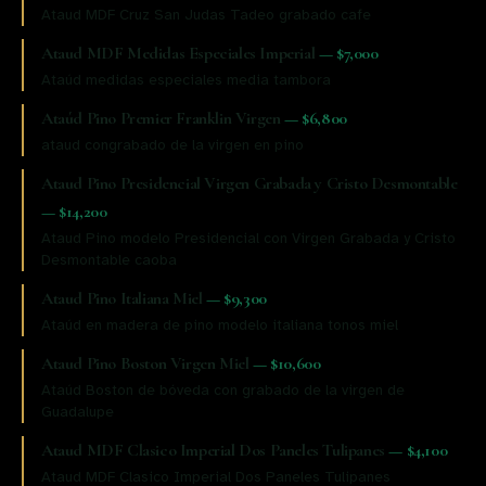
Ataud MDF Cruz San Judas Tadeo grabado cafe
Ataud MDF Medidas Especiales Imperial
—
$7,000
Ataúd medidas especiales media tambora
Ataúd Pino Premier Franklin Virgen
—
$6,800
ataud congrabado de la virgen en pino
Ataud Pino Presidencial Virgen Grabada y Cristo Desmontable
—
$14,200
Ataud Pino modelo Presidencial con Virgen Grabada y Cristo
Desmontable caoba
Ataud Pino Italiana Miel
—
$9,300
Ataúd en madera de pino modelo italiana tonos miel
Ataud Pino Boston Virgen Miel
—
$10,600
Ataúd Boston de bóveda con grabado de la virgen de
Guadalupe
Ataud MDF Clasico Imperial Dos Paneles Tulipanes
—
$4,100
Ataud MDF Clasico Imperial Dos Paneles Tulipanes