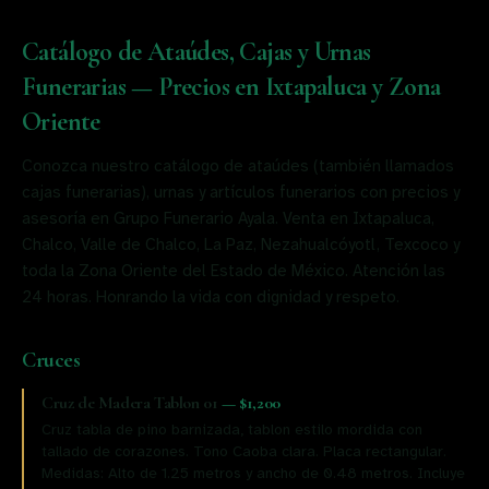
Catálogo de Ataúdes, Cajas y Urnas
Funerarias — Precios en Ixtapaluca y Zona
Oriente
Conozca nuestro catálogo de ataúdes (también llamados
cajas funerarias), urnas y artículos funerarios con precios y
asesoría en Grupo Funerario Ayala. Venta en Ixtapaluca,
Chalco, Valle de Chalco, La Paz, Nezahualcóyotl, Texcoco y
toda la Zona Oriente del Estado de México. Atención las
24 horas. Honrando la vida con dignidad y respeto.
Cruces
Cruz de Madera Tablon 01
—
$1,200
Cruz tabla de pino barnizada, tablon estilo mordida con
tallado de corazones. Tono Caoba clara. Placa rectangular.
Medidas: Alto de 1.25 metros y ancho de 0.48 metros. Incluye