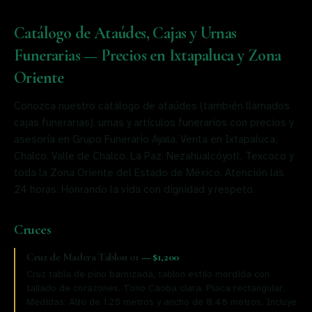
Catálogo de Ataúdes, Cajas y Urnas
Funerarias — Precios en Ixtapaluca y Zona
Oriente
Conozca nuestro catálogo de ataúdes (también llamados
cajas funerarias), urnas y artículos funerarios con precios y
asesoría en Grupo Funerario Ayala. Venta en Ixtapaluca,
Chalco, Valle de Chalco, La Paz, Nezahualcóyotl, Texcoco y
toda la Zona Oriente del Estado de México. Atención las
24 horas. Honrando la vida con dignidad y respeto.
Cruces
Cruz de Madera Tablon 01
—
$1,200
Cruz tabla de pino barnizada, tablon estilo mordida con
tallado de corazones. Tono Caoba clara. Placa rectangular.
Medidas: Alto de 1.25 metros y ancho de 0.48 metros. Incluye