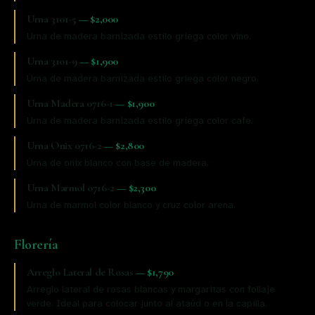
Urna 3101-5
—
$2,000
Urna de madera barnizada estilo griega color vino.
Urna 3101-9
—
$1,900
Urna de madera barnizada estilo griega color negro.
Urna Madera 0716-1
—
$1,900
Urna de madera barnizada estilo griega color cafe.
Urna Onix 0716-2
—
$2,800
Urna de onix blanco con base de madera.
Urna Marmol 0716-2
—
$2,300
Urna de marmol color blanco y cruz color arena.
Florería
Arreglo Lateral de Rosas
—
$1,790
Arreglo lateral de rosas blancas y margaritas con follaje
verde. Ideal para colocar junto al ataúd o en la capilla.