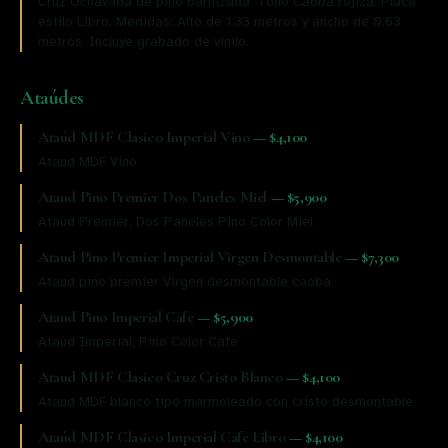
Cruz Ochavada de pino barnizada. Tono Caoba rojiza. Placa
estilo Libro. Medidas: Alto de 1.33 metros y ancho de 0.63
metros. Incluye grabado de vinilo.
Ataúdes
Ataúd MDF Clasico Imperial Vino
—
$4,100
Ataud MDF Vino
Ataud Pino Premier Dos Paneles Miel
—
$5,900
Ataud Premier, Dos Paneles Pino Color Miel
Ataud Pino Premier Imperial Virgen Desmontable
—
$7,300
Ataud pino premier Virgen desmontable caoba
Ataud Pino Imperial Cafe
—
$5,900
Ataud Imperial, Pino Color Cafe
Ataud MDF Clasico Cruz Cristo Blanco
—
$4,100
Ataud MDF blanco tipo marmoleado con cristo desmontable
Ataúd MDF Clasico Imperial Cafe Libro
—
$4,100