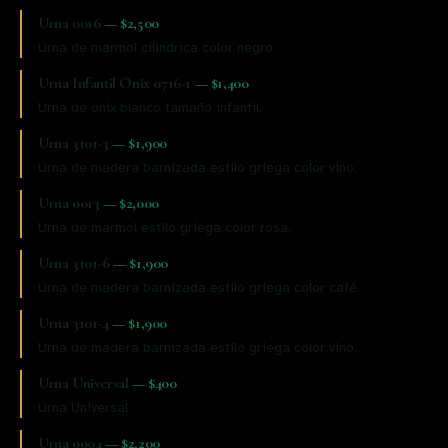
Urna 0016
—
$2,500
Urna de marmol cilíndrica color negro.
Urna Infantil Onix 0716-1
—
$1,400
Urna de onix blanco tamaño infantil.
Urna 3101-3
—
$1,900
Urna de madera barnizada estilo griega color vino.
Urna 0013
—
$2,000
Urna de marmol estilo griega color rosa.
Urna 3101-6
—
$1,900
Urna de madera barnizada estilo griega color café.
Urna 3101-4
—
$1,900
Urna de madera barnizada estilo griega color vino.
Urna Universal
—
$400
Urna Universal
Urna 0004
—
$2,200