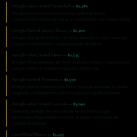
Arreglo sobre Ataúd Serenidad
—
$2,380
Arreglo floral blanco para colocar sobre el ataúd.
Composición serena de rosas y crisantemos con follaje verde.
Arreglo Lateral Lirios y Rosas
—
$2,400
Arreglo lateral en trípode con lirios blancos y rosas selectas.
Presencia imponente y elegante junto al ataúd.
Arreglo sobre Ataúd Lirios
—
$2,545
Arreglo floral premium de lirios blancos y follaje tropical para
colocar sobre el ataúd. Elegancia y distinción.
Arreglo Lateral Premium
—
$2,590
Arreglo lateral premium con flores blancas variadas en base
elegante. Complemento perfecto para la capilla ardiente.
Arreglo sobre Ataúd Cascada
—
$3,040
Suntuoso arreglo en cascada de flores blancas que
desciende elegantemente sobre el ataúd. Homenaje de
máxima distinción.
Cruz Floral Blanca
—
$3,495