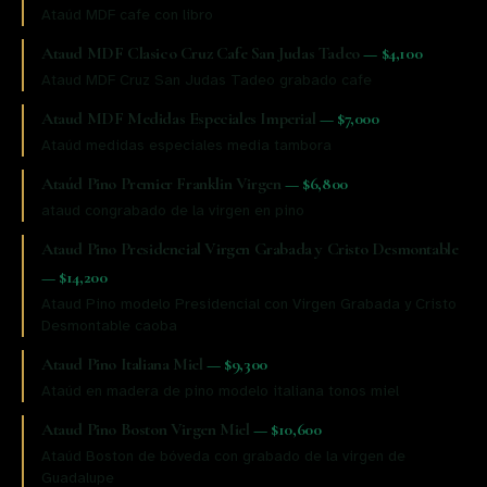
Ataúd MDF cafe con libro
Ataud MDF Clasico Cruz Cafe San Judas Tadeo
—
$4,100
Ataud MDF Cruz San Judas Tadeo grabado cafe
Ataud MDF Medidas Especiales Imperial
—
$7,000
Ataúd medidas especiales media tambora
Ataúd Pino Premier Franklin Virgen
—
$6,800
ataud congrabado de la virgen en pino
Ataud Pino Presidencial Virgen Grabada y Cristo Desmontable
—
$14,200
Ataud Pino modelo Presidencial con Virgen Grabada y Cristo
Desmontable caoba
Ataud Pino Italiana Miel
—
$9,300
Ataúd en madera de pino modelo italiana tonos miel
Ataud Pino Boston Virgen Miel
—
$10,600
Ataúd Boston de bóveda con grabado de la virgen de
Guadalupe