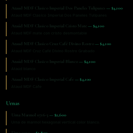
Ataud MDF Clasico Imperial Dos Paneles Tulipanes
—
$4,100
Ataud MDF Clasico Imperial Dos Paneles Tulipanes
Ataúd MDF Clasico Imperial Cristo Mate
—
$4,100
Ataud MDF mate con cristo desmontable
Ataud MDF Clasico Cruz Café Divino Rostro
—
$4,100
Ataud MDF Cruz Café Divino Rostro Grabado
Ataúd MDF Clasico Imperial Blanco
—
$4,100
Ataúd blanco
Ataud MDF Clasico Imperial Cafe
—
$4,100
Ataud MDF Cafe
Urnas
Urna Marmol 0716-3
—
$2,600
Urna de marmol hexagonal vertical color blanco.
Urna 0019
—
$1,800