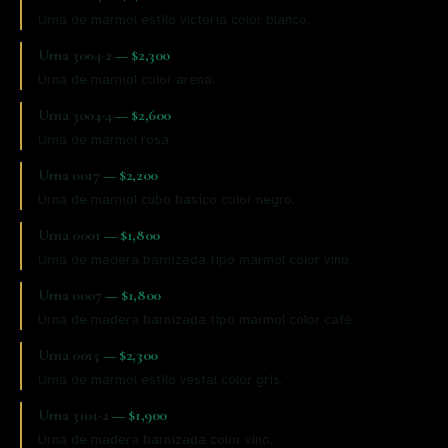
Urna de marmol estilo victoria color blanco.
Urna 3004-2
—
$2,300
Urna de marmol color arena.
Urna 3004-4
—
$2,600
Urna de marmol rosa.
Urna 0017
—
$2,200
Urna de marmol cubo basico color negro.
Urna 0001
—
$1,800
Urna de madera barnizada tipo marmol color vino.
Urna 0007
—
$1,800
Urna de madera barnizada tipo marmol color café.
Urna 0015
—
$2,300
Urna de marmol estilo vestal color gris.
Urna 3101-2
—
$1,900
Urna de madera barnizada color vino.