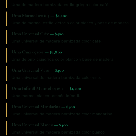
Urna de madera barnizada estilo griega color café.
Urna Marmol 0716-5
—
$2,200
Urna de marmol estilo victoria color blanco y base de madera.
Urna Universal Cafe
—
$400
Urna universal de madera barnizada color cafe.
Urna Onix 0716-1
—
$2,800
Urna de onix cilindrica color blanco y base de madera.
Urna Universal Vino
—
$400
Urna universal de madera barnizada color vino.
Urna Infantil Marmol 0716-1
—
$1,200
Urna marmol blanco tamaño infantil.
Urna Universal Mandarina
—
$400
Urna universal de madera barnizada color mandarina.
Urna Universal Blanco
—
$400
Urna universal de madera barnizada color blanco.