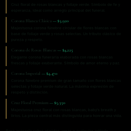
Cruz floral de rosas blancas y follaje verde. Símbolo de fe y
esperanza, ideal como arreglo principal del funeral.
Corona Blanca Clásica
—
$3,920
Majestuosa corona fúnebre circular de flores blancas con
base de follaje verde y rosas selectas. Un tributo clásico de
pureza y respeto.
Corona de Rosas Blancas
—
$4,225
Elegante corona funeraria elaborada con rosas blancas
frescas y follaje exuberante. Símbolo de amor eterno y paz.
Corona Imperial
—
$4,470
Corona fúnebre premium de gran tamaño con flores blancas
selectas y follaje verde natural. La máxima expresión de
respeto y distinción.
Cruz Floral Premium
—
$5,350
Majestuosa cruz floral con rosas blancas, baby's breath y
lirios. La pieza central más distinguida para honrar una vida.
Para asesoría sobre ataúdes, urnas o cualquier artículo,