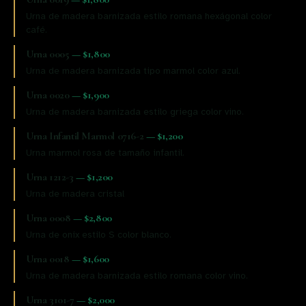
Urna de madera barnizada estilo romana hexágonal color
café.
Urna 0005
—
$1,800
Urna de madera barnizada tipo marmol color azul.
Urna 0020
—
$1,900
Urna de madera barnizada estilo griega color vino.
Urna Infantil Marmol 0716-2
—
$1,200
Urna marmol rosa de tamaño infantil.
Urna 1212-3
—
$1,200
Urna de madera cristal
Urna 0008
—
$2,800
Urna de onix estilo S color blanco.
Urna 0018
—
$1,600
Urna de madera barnizada estilo romana color vino.
Urna 3101-7
—
$2,000