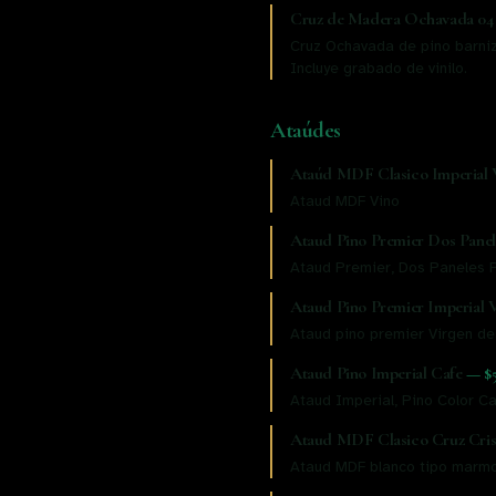
Cruz de Madera Ochavada 04
Cruz Ochavada de pino barniz
Incluye grabado de vinilo.
Ataúdes
Ataúd MDF Clasico Imperial 
Ataud MDF Vino
Ataud Pino Premier Dos Panel
Ataud Premier, Dos Paneles P
Ataud Pino Premier Imperial 
Ataud pino premier Virgen d
Ataud Pino Imperial Cafe
—
$
Ataud Imperial, Pino Color C
Ataud MDF Clasico Cruz Cris
Ataud MDF blanco tipo marmo