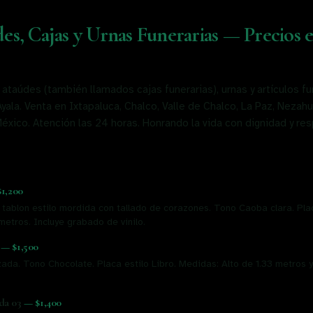
es, Cajas y Urnas Funerarias — Precios e
taúdes (también llamados cajas funerarias), urnas y artículos fu
yala. Venta en Ixtapaluca, Chalco, Valle de Chalco, La Paz, Nezahu
xico. Atención las 24 horas. Honrando la vida con dignidad y res
$1,200
 tablon estilo mordida con tallado de corazones. Tono Caoba clara. Pla
etros. Incluye grabado de vinilo.
—
$1,500
da. Tono Chocolate. Placa estilo Libro. Medidas: Alto de 1.33 metros y
da 03
—
$1,400