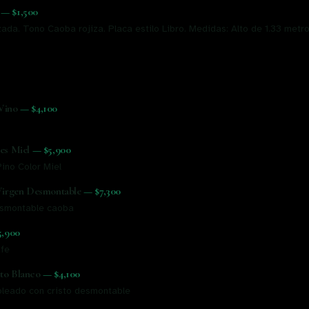
—
$1,500
ada. Tono Caoba rojiza. Placa estilo Libro. Medidas: Alto de 1.33 metr
Vino
—
$4,100
es Miel
—
$5,900
ino Color Miel
Virgen Desmontable
—
$7,300
esmontable caoba
5,900
afe
to Blanco
—
$4,100
leado con cristo desmontable