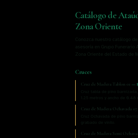
Catálogo de Ataúd
Zona Oriente
Conozca nuestro catálogo de a
asesoría en Grupo Funerario A
Zona Oriente del Estado de Mé
Cruces
Cruz de Madera Tablon 01
—
Cruz tabla de pino barnizada,
1.25 metros y ancho de 0.48 m
Cruz de Madera Ochavada 07
Cruz Ochavada de pino barniza
grabado de vinilo.
Cruz de Madera Semi Ochava