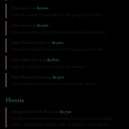
Urna 3101-5
—
$2,000
Urna de madera barnizada estilo griega color vino.
Urna 3101-9
—
$1,900
Urna de madera barnizada estilo griega color negro.
Urna Madera 0716-1
—
$1,900
Urna de madera barnizada estilo griega color cafe.
Urna Onix 0716-2
—
$2,800
Urna de onix blanco con base de madera.
Urna Marmol 0716-2
—
$2,300
Urna de marmol color blanco y cruz color arena.
Florería
Arreglo Lateral de Rosas
—
$1,790
Arreglo lateral de rosas blancas y margaritas con follaje
verde. Ideal para colocar junto al ataúd o en la capilla.