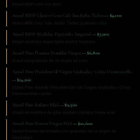
Ataúd MDF cafe con libro
Ataud MDF Clasico Cruz Cafe San Judas Tadeo
—
$4,100
Ataud MDF Cruz San Judas Tadeo grabado cafe
Ataud MDF Medidas Especiales Imperial
—
$7,000
Ataúd medidas especiales media tambora
Ataúd Pino Premier Franklin Virgen
—
$6,800
ataud congrabado de la virgen en pino
Ataud Pino Presidencial Virgen Grabada y Cristo Desmontable
—
$14,200
Ataud Pino modelo Presidencial con Virgen Grabada y Cristo
Desmontable caoba
Ataud Pino Italiana Miel
—
$9,300
Ataúd en madera de pino modelo italiana tonos miel
Ataud Pino Boston Virgen Miel
—
$10,600
Ataúd Boston de bóveda con grabado de la virgen de
Guadalupe