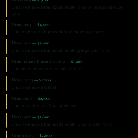
Urna de madera barnizada estilo romana hexágonal color
café.
Urna 0005
—
$1,800
Urna de madera barnizada tipo marmol color azul.
Urna 0020
—
$1,900
Urna de madera barnizada estilo griega color vino.
Urna Infantil Marmol 0716-2
—
$1,200
Urna marmol rosa de tamaño infantil.
Urna 1212-3
—
$1,200
Urna de madera cristal
Urna 0008
—
$2,800
Urna de onix estilo S color blanco.
Urna 0018
—
$1,600
Urna de madera barnizada estilo romana color vino.
Urna 3101-7
—
$2,000