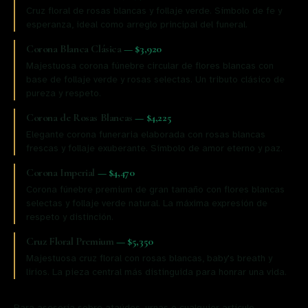
Cruz floral de rosas blancas y follaje verde. Símbolo de fe y
esperanza, ideal como arreglo principal del funeral.
Corona Blanca Clásica
—
$3,920
Majestuosa corona fúnebre circular de flores blancas con
base de follaje verde y rosas selectas. Un tributo clásico de
pureza y respeto.
Corona de Rosas Blancas
—
$4,225
Elegante corona funeraria elaborada con rosas blancas
frescas y follaje exuberante. Símbolo de amor eterno y paz.
Corona Imperial
—
$4,470
Corona fúnebre premium de gran tamaño con flores blancas
selectas y follaje verde natural. La máxima expresión de
respeto y distinción.
Cruz Floral Premium
—
$5,350
Majestuosa cruz floral con rosas blancas, baby's breath y
lirios. La pieza central más distinguida para honrar una vida.
Para asesoría sobre ataúdes, urnas o cualquier artículo,