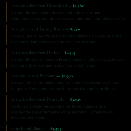
Arreglo sobre Ataúd Serenidad
—
$2,380
Arreglo floral blanco para colocar sobre el ataúd.
Composición serena de rosas y crisantemos con follaje verde.
Arreglo Lateral Lirios y Rosas
—
$2,400
Arreglo lateral en trípode con lirios blancos y rosas selectas.
Presencia imponente y elegante junto al ataúd.
Arreglo sobre Ataúd Lirios
—
$2,545
Arreglo floral premium de lirios blancos y follaje tropical para
colocar sobre el ataúd. Elegancia y distinción.
Arreglo Lateral Premium
—
$2,590
Arreglo lateral premium con flores blancas variadas en base
elegante. Complemento perfecto para la capilla ardiente.
Arreglo sobre Ataúd Cascada
—
$3,040
Suntuoso arreglo en cascada de flores blancas que
desciende elegantemente sobre el ataúd. Homenaje de
máxima distinción.
Cruz Floral Blanca
—
$3,495