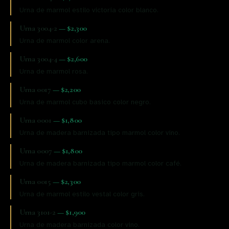
Urna de marmol estilo victoria color blanco.
Urna 3004-2
—
$2,300
Urna de marmol color arena.
Urna 3004-4
—
$2,600
Urna de marmol rosa.
Urna 0017
—
$2,200
Urna de marmol cubo basico color negro.
Urna 0001
—
$1,800
Urna de madera barnizada tipo marmol color vino.
Urna 0007
—
$1,800
Urna de madera barnizada tipo marmol color café.
Urna 0015
—
$2,300
Urna de marmol estilo vestal color gris.
Urna 3101-2
—
$1,900
Urna de madera barnizada color vino.