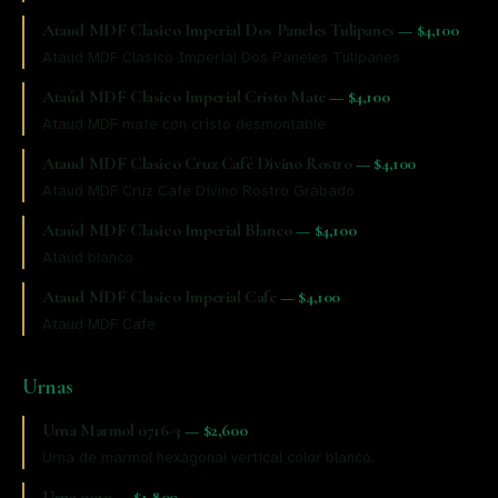
Ataud MDF Clasico Imperial Dos Paneles Tulipanes
—
$4,100
Ataud MDF Clasico Imperial Dos Paneles Tulipanes
Ataúd MDF Clasico Imperial Cristo Mate
—
$4,100
Ataud MDF mate con cristo desmontable
Ataud MDF Clasico Cruz Café Divino Rostro
—
$4,100
Ataud MDF Cruz Café Divino Rostro Grabado
Ataúd MDF Clasico Imperial Blanco
—
$4,100
Ataúd blanco
Ataud MDF Clasico Imperial Cafe
—
$4,100
Ataud MDF Cafe
Urnas
Urna Marmol 0716-3
—
$2,600
Urna de marmol hexagonal vertical color blanco.
Urna 0019
—
$1,800