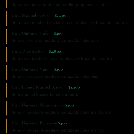
Urna de madera barnizada estilo griega color café.
Urna Marmol 0716-5
—
$2,200
Urna de marmol estilo victoria color blanco y base de madera.
Urna Universal Cafe
—
$400
Urna universal de madera barnizada color cafe.
Urna Onix 0716-1
—
$2,800
Urna de onix cilindrica color blanco y base de madera.
Urna Universal Vino
—
$400
Urna universal de madera barnizada color vino.
Urna Infantil Marmol 0716-1
—
$1,200
Urna marmol blanco tamaño infantil.
Urna Universal Mandarina
—
$400
Urna universal de madera barnizada color mandarina.
Urna Universal Blanco
—
$400
Urna universal de madera barnizada color blanco.