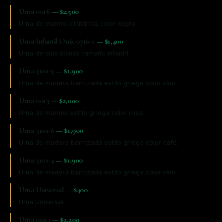
Urna 0016
—
$2,500
Urna de marmol cilíndrica color negro.
Urna Infantil Onix 0716-1
—
$1,400
Urna de onix blanco tamaño infantil.
Urna 3101-3
—
$1,900
Urna de madera barnizada estilo griega color vino.
Urna 0013
—
$2,000
Urna de marmol estilo griega color rosa.
Urna 3101-6
—
$1,900
Urna de madera barnizada estilo griega color café.
Urna 3101-4
—
$1,900
Urna de madera barnizada estilo griega color vino.
Urna Universal
—
$400
Urna Universal
Urna 0004
—
$2,200