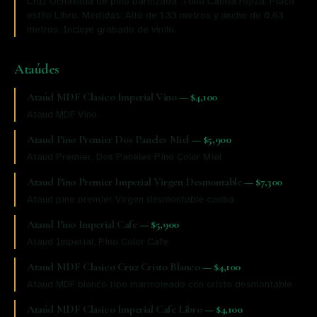
Cruz Ochavada de pino barnizada. Tono Caoba rojiza. Placa
estilo Libro. Medidas: Alto de 1.33 metros y ancho de 0.63
metros. Incluye grabado de vinilo.
Ataúdes
Ataúd MDF Clasico Imperial Vino
—
$4,100
Ataud MDF Vino
Ataud Pino Premier Dos Paneles Miel
—
$5,900
Ataud Premier, Dos Paneles Pino Color Miel
Ataud Pino Premier Imperial Virgen Desmontable
—
$7,300
Ataud pino premier Virgen desmontable caoba
Ataud Pino Imperial Cafe
—
$5,900
Ataud Imperial, Pino Color Cafe
Ataud MDF Clasico Cruz Cristo Blanco
—
$4,100
Ataud MDF blanco tipo marmoleado con cristo desmontable
Ataúd MDF Clasico Imperial Cafe Libro
—
$4,100