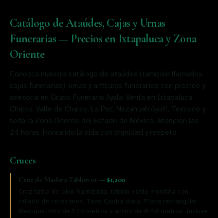
Catálogo de Ataúdes, Cajas y Urnas
Funerarias — Precios en Ixtapaluca y Zona
Oriente
Conozca nuestro catálogo de ataúdes (también llamados
cajas funerarias), urnas y artículos funerarios con precios y
asesoría en Grupo Funerario Ayala. Venta en Ixtapaluca,
Chalco, Valle de Chalco, La Paz, Nezahualcóyotl, Texcoco y
toda la Zona Oriente del Estado de México. Atención las
24 horas. Honrando la vida con dignidad y respeto.
Cruces
Cruz de Madera Tablon 01
—
$1,200
Cruz tabla de pino barnizada, tablon estilo mordida con
tallado de corazones. Tono Caoba clara. Placa rectangular.
Medidas: Alto de 1.25 metros y ancho de 0.48 metros. Incluye